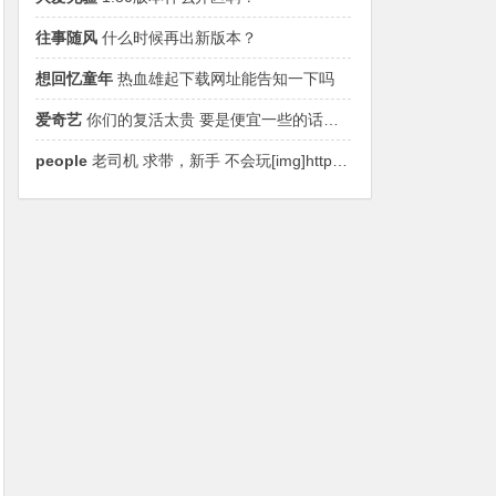
往事随风
什么时候再出新版本？
想回忆童年
热血雄起下载网址能告知一下吗
爱奇艺
你们的复活太贵 要是便宜一些的话可能会弄的人更多一些，这样只能土豪玩 ，普通玩家不适合
people
老司机 求带，新手 不会玩[img]http://[/img]