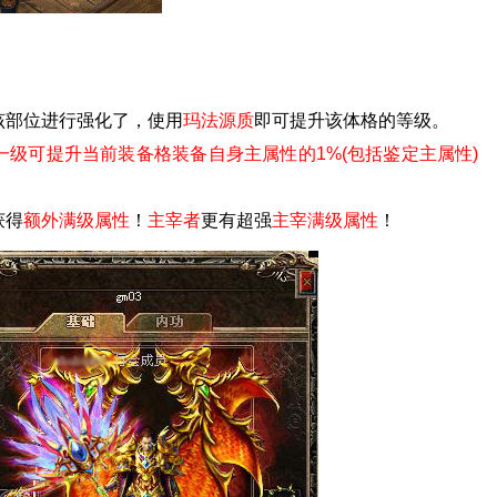
该部位进行强化了，使用
玛法源质
即可提升该体格的等级。
一级可提升当前装备格装备自身主属性的1%(包括鉴定主属性)
获得
额外满级属性
！
主宰者
更有
超强
主宰满级属性
！