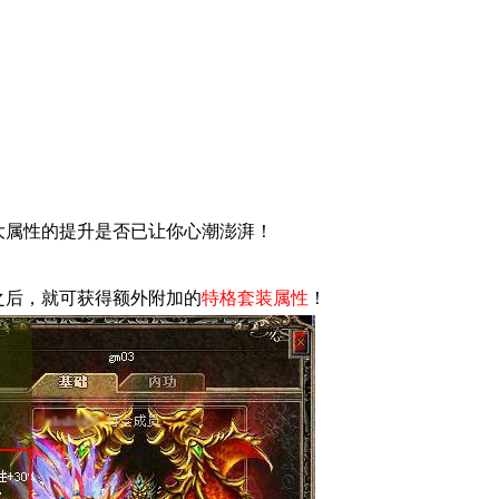
大属性的提升是否已让你心潮澎湃！
！
之后
，就可获得额外附加的
特格套装属
性
！