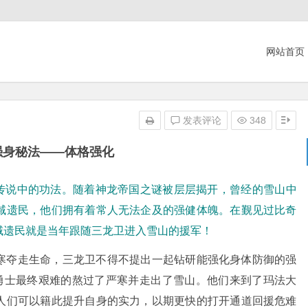
网站首页
发表评论
348
强身秘法——体格强化
传说中的功法。随着神龙帝国之谜被层层揭开，曾经的雪山中
域遗民，他们拥有着常人无法企及的强健体魄。在觐见过比奇
域遗民就是当年跟随三龙卫进入雪山的援军！
寒夺走生命，三龙卫不得不提出一起钻研能强化身体防御的强
群勇士最终艰难的熬过了严寒并走出了雪山。他们来到了玛法大
人们可以籍此提升自身的实力，以期更快的打开通道回援危难