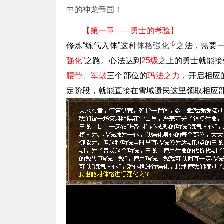
中的神龙帝国！
【第一章——勇士的考验】
修炼
“练气入体”这种
体格强化
之法，
需要
强化”
之路。心法达到
25级
之上的勇士就能接
腰带、军鼓
三个部位的
玛法之力
，开启相应
定阶段，就能直接在雪域遗民这里领取相应