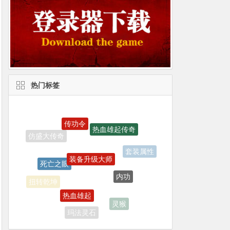
热门标签
传功令
热血雄起传奇
装备升级大师
死亡之眼
套装属性
内功
热血雄起
扭转乾坤
灵猴
玛法灵石