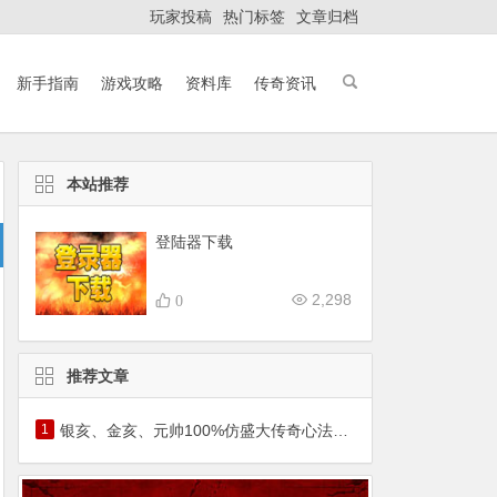
玩家投稿
热门标签
文章归档
新手指南
游戏攻略
资料库
传奇资讯
本站推荐
登陆器下载
2,298
0
推荐文章
1
银亥、金亥、元帅100%仿盛大传奇心法猪年套装霸气降临