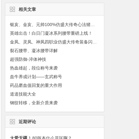
相关文章
银亥、金亥、元帅100%仿盛大传奇心法猪年套装霸气降临
英雄出击！白日门凝冰系列腰带重磅上线！
金凤、灵凤、神凤四职业仿盛大传奇装备闪耀登场
裂石腰带、凝冰腰带详解
超强防御-淬体神技
热血雄起，段位称号来袭
血牛养成计划——玄武称号
药品磨血值回复的重大作用
道道技能大全
钢纹转移，全新介质来袭
近期评论
大爱无疆
1.80版本什么开区啊？