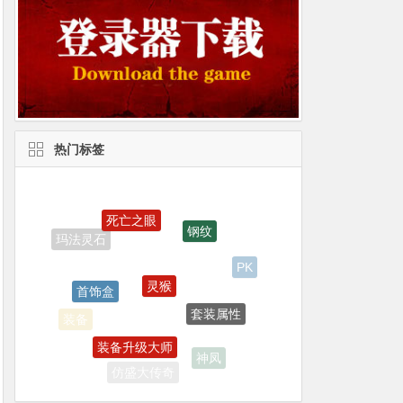
热门标签
死亡之眼
钢纹
灵猴
PK
首饰盒
套装属性
装备
装备升级大师
神凤
仿盛大传奇