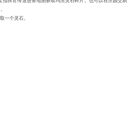
宝指挥官传送进各地图获取玛法灵石碎片。也可以在庄园交易
出。
换取一个灵石。