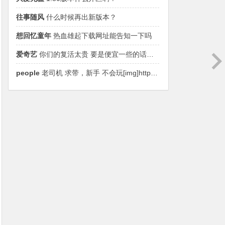
往事随风
什么时候再出新版本？
想回忆童年
热血雄起下载网址能告知一下吗
爱奇艺
你们的复活太贵 要是便宜一些的话可能会弄的人更多一些，这样只能土豪玩 ，普通玩家不适合
people
老司机 求带，新手 不会玩[img]http://[/img]