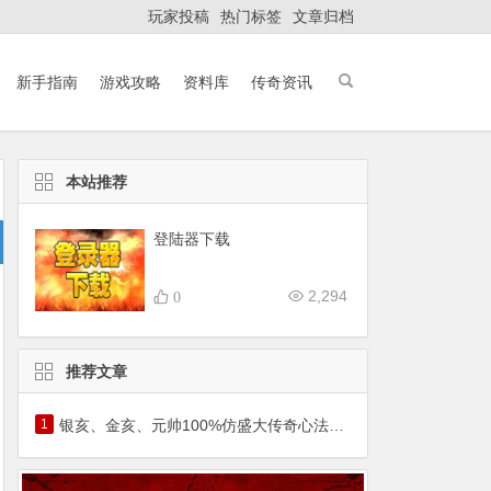
玩家投稿
热门标签
文章归档
新手指南
游戏攻略
资料库
传奇资讯
本站推荐
登陆器下载
2,294
0
推荐文章
1
银亥、金亥、元帅100%仿盛大传奇心法猪年套装霸气降临