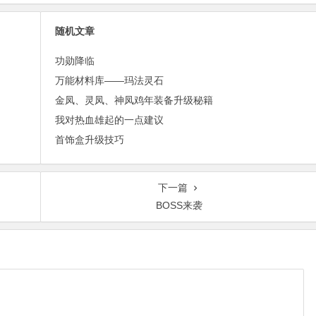
随机文章
功勋降临
万能材料库——玛法灵石
金凤、灵凤、神凤鸡年装备升级秘籍
我对热血雄起的一点建议
首饰盒升级技巧
下一篇
BOSS来袭