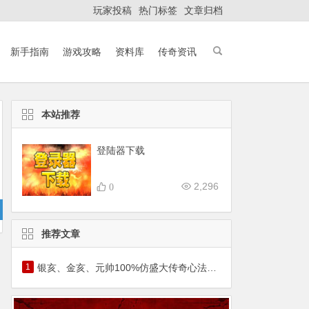
玩家投稿
热门标签
文章归档
新手指南
游戏攻略
资料库
传奇资讯
本站推荐
登陆器下载
2,296
0
推荐文章
1
银亥、金亥、元帅100%仿盛大传奇心法猪年套装霸气降临