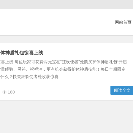
网站首页
护体神盾礼包惊喜上线
喜上线,每位玩家可花费两元宝在”狂欢使者”处购买护体神盾礼包!开启
大量经验、灵符、祝福油，更有机会获得护体神盾技能！每日全服限定
等什么？快去狂欢使者处收获惊喜...
阅读全文
日
180