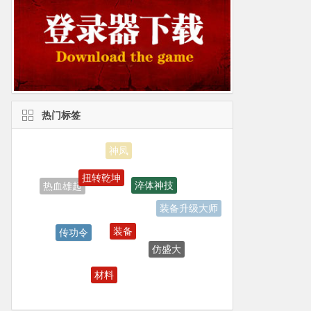
热门标签
神凤
扭转乾坤
淬体神技
热血雄起
装备升级大师
装备
传功令
仿盛大
仿盛大传奇
材料
PK
神猴